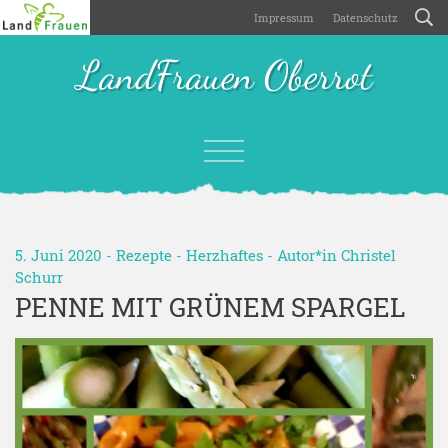
Impressum
Datenschutz
LandFrauen Oberrot
5. Juni 2020 -
Rezepte
-
Herzhaftes
- Autor*in
Christel
Schurr
PENNE MIT GRÜNEM SPARGEL