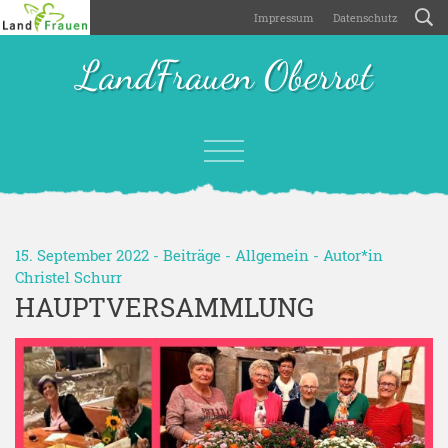
Impressum
Datenschutz
LandFrauen Oberrot
15. September 2022 -
Beiträge
-
Allgemein
- Autor*in
Christel Schurr
HAUPTVERSAMMLUNG