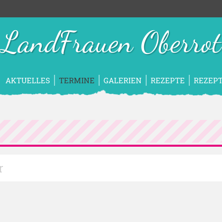
LandFrauen Oberrot
AKTUELLES
TERMINE
GALERIEN
REZEPTE
REZEPT
r