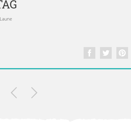
TAG
d Laune