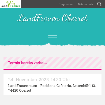
Impressum
Datenschutz
LandFrauen Oberrot
Termin bereits vorbei...
24. November 2023
,
14:30 Uhr
LandFrauenraum - Residenz Cafeteria
, Lettenbühl 13,
74420 Oberrot