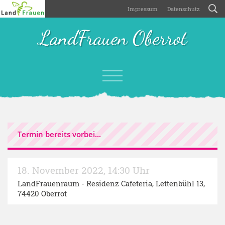
Impressum
Datenschutz
LandFrauen Oberrot
Termin bereits vorbei...
18. November 2022
,
14:30 Uhr
LandFrauenraum - Residenz Cafeteria
, Lettenbühl 13,
74420 Oberrot