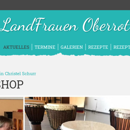
LandFrauen Oberrot
AKTUELLES
TERMINE
GALERIEN
REZEPTE
REZEPT
*in
Christel Schurr
HOP