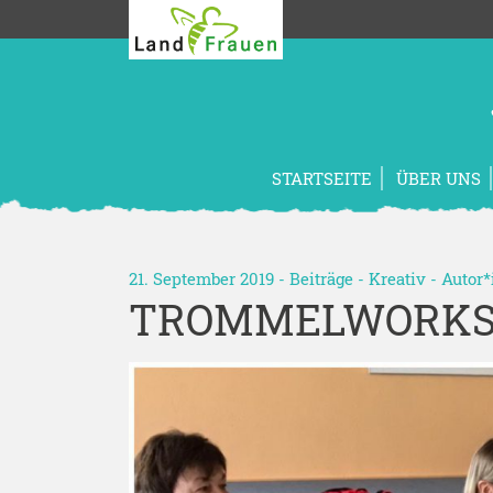
STARTSEITE
ÜBER UNS
21. September 2019 -
Beiträge
-
Kreativ
- Autor
TROMMELWORKS