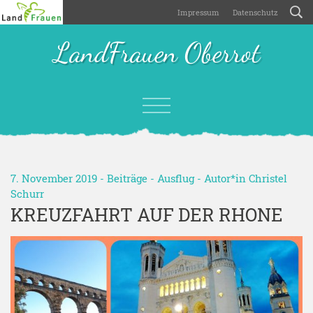
Impressum
Datenschutz
LandFrauen Oberrot
7. November 2019 -
Beiträge
-
Ausflug
- Autor*in
Christel
Schurr
KREUZFAHRT AUF DER RHONE