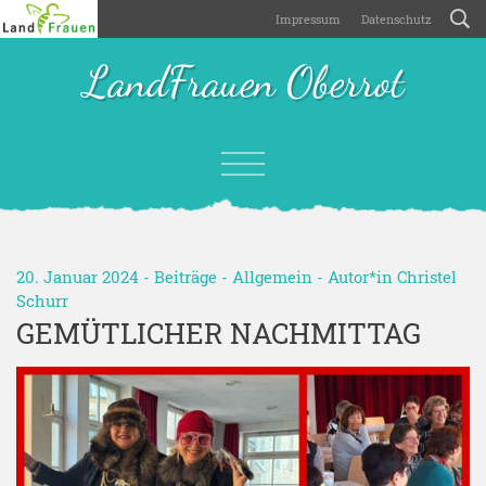
Impressum
Datenschutz
LandFrauen Oberrot
20. Januar 2024 -
Beiträge
-
Allgemein
- Autor*in
Christel
Schurr
GEMÜTLICHER NACHMITTAG